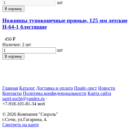
шт
В корзину
Ножницы тупоконечные прямые, 125 мм детские
Н-64-1 блестящие
450 ₽
Наличие:
2 шт
шт
В корзину
Главная
Каталог
Доставка и оплата
Прайс-лист
Новости
Контакты
Политика конфиденциальности
Карта сайта
surel-sochi@yandex.ru
·
+7-918-101-81-34 моб
© 2026
Компания "Сюрэль"
г.Сочи
,
ул.Гагарина, 4.
Смотреть на карте