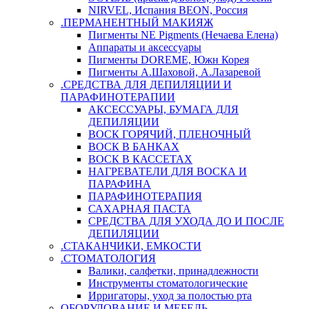
NIRVEL, Испания BEON, Россия
.ПЕРМАНЕНТНЫЙ МАКИЯЖ
Пигменты NE Pigments (Нечаева Елена)
Аппараты и аксессуары
Пигменты DOREME, Южн Корея
Пигменты А.Шаховой, А.Лазаревой
.СРЕДСТВА ДЛЯ ДЕПИЛЯЦИИ И
ПАРАФИНОТЕРАПИИ
АКСЕССУАРЫ, БУМАГА ДЛЯ
ДЕПИЛЯЦИИ
ВОСК ГОРЯЧИЙ, ПЛЕНОЧНЫЙ
ВОСК В БАНКАХ
ВОСК В КАССЕТАХ
НАГРЕВАТЕЛИ ДЛЯ ВОСКА И
ПАРАФИНА
ПАРАФИНОТЕРАПИЯ
САХАРНАЯ ПАСТА
СРЕДСТВА ДЛЯ УХОДА ДО И ПОСЛЕ
ДЕПИЛЯЦИИ
.СТАКАНЧИКИ, ЕМКОСТИ
.СТОМАТОЛОГИЯ
Валики, салфетки, принадлежности
Инструменты стоматологические
Ирригаторы, уход за полостью рта
ОБОРУДОВАНИЕ И МЕБЕЛЬ