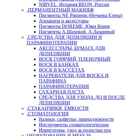
NIRVEL, Испания BEON, Россия
.ПЕРМАНЕНТНЫЙ МАКИЯЖ
Пигменты NE Pigments (Нечаева Елена)
Аппараты и аксессуары
Пигменты DOREME, Южн Корея
Пигменты А.Шаховой, А.Лазаревой
.СРЕДСТВА ДЛЯ ДЕПИЛЯЦИИ И
ПАРАФИНОТЕРАПИИ
АКСЕССУАРЫ, БУМАГА ДЛЯ
ДЕПИЛЯЦИИ
ВОСК ГОРЯЧИЙ, ПЛЕНОЧНЫЙ
ВОСК В БАНКАХ
ВОСК В КАССЕТАХ
НАГРЕВАТЕЛИ ДЛЯ ВОСКА И
ПАРАФИНА
ПАРАФИНОТЕРАПИЯ
САХАРНАЯ ПАСТА
СРЕДСТВА ДЛЯ УХОДА ДО И ПОСЛЕ
ДЕПИЛЯЦИИ
.СТАКАНЧИКИ, ЕМКОСТИ
.СТОМАТОЛОГИЯ
Валики, салфетки, принадлежности
Инструменты стоматологические
Ирригаторы, уход за полостью рта
ОБОРУДОВАНИЕ И МЕБЕЛЬ