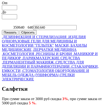
От
До
350
640
640
568
495
423
350
.ДЕЗИНФЕКЦИЯ И СТЕРИЛИЗАЦИЯ
.ИЗДЕЛИЯ
ОДНОРАЗОВЫЕ
ГЕЛИ ДЛЯ МЕДИЦИНЫ И
КОСМЕТОЛОГИИ "ГЕЛЬТЕК"
МАСКИ, БАХИЛЫ
МЕДИЦИНСКИЕ
.ПЕРЧАТКИ
МЕДИЦИНА
.КОСМЕТОЛОГИЯ
.РЕСНИЦЫ И БРОВИ
.МАНИКЮР И
ПЕДИКЮР
.ПАРИКМАХЕРСКИЕ СРЕДСТВА
.ПЕРМАНЕНТНЫЙ МАКИЯЖ
.СРЕДСТВА ДЛЯ
ДЕПИЛЯЦИИ И ПАРАФИНОТЕРАПИИ
.СТАКАНЧИКИ,
ЕМКОСТИ
.СТОМАТОЛОГИЯ
ОБОРУДОВАНИЕ И
МЕБЕЛЬ
ОДЕЖДА (УНИФОРМА)
ГРЕЛКИ
ЭЛЕКТРИЧЕСКИЕ
Салфетки
При сумме заказа от 3000 руб скидка
3%
, при сумме заказа от
5000 руб скидка
5 %.