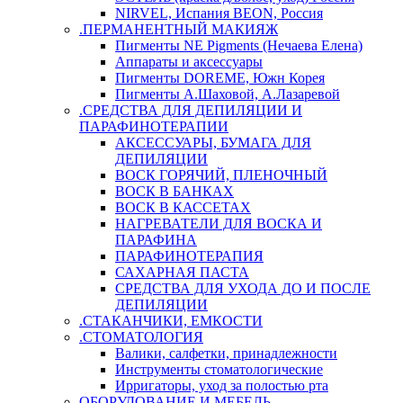
NIRVEL, Испания BEON, Россия
.ПЕРМАНЕНТНЫЙ МАКИЯЖ
Пигменты NE Pigments (Нечаева Елена)
Аппараты и аксессуары
Пигменты DOREME, Южн Корея
Пигменты А.Шаховой, А.Лазаревой
.СРЕДСТВА ДЛЯ ДЕПИЛЯЦИИ И
ПАРАФИНОТЕРАПИИ
АКСЕССУАРЫ, БУМАГА ДЛЯ
ДЕПИЛЯЦИИ
ВОСК ГОРЯЧИЙ, ПЛЕНОЧНЫЙ
ВОСК В БАНКАХ
ВОСК В КАССЕТАХ
НАГРЕВАТЕЛИ ДЛЯ ВОСКА И
ПАРАФИНА
ПАРАФИНОТЕРАПИЯ
САХАРНАЯ ПАСТА
СРЕДСТВА ДЛЯ УХОДА ДО И ПОСЛЕ
ДЕПИЛЯЦИИ
.СТАКАНЧИКИ, ЕМКОСТИ
.СТОМАТОЛОГИЯ
Валики, салфетки, принадлежности
Инструменты стоматологические
Ирригаторы, уход за полостью рта
ОБОРУДОВАНИЕ И МЕБЕЛЬ