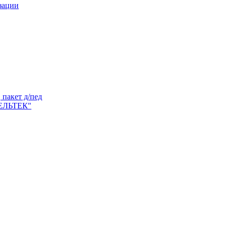
зации
пакет д/пед
ЕЛЬТЕК"