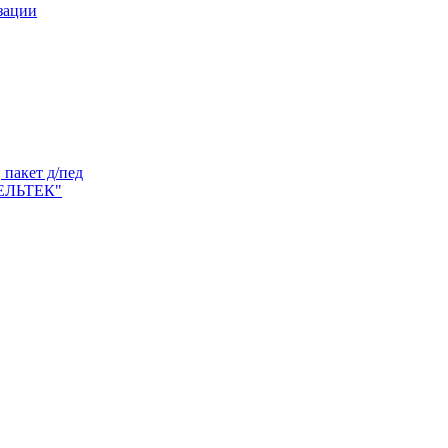
зации
пакет д/пед
ЕЛЬТЕК"