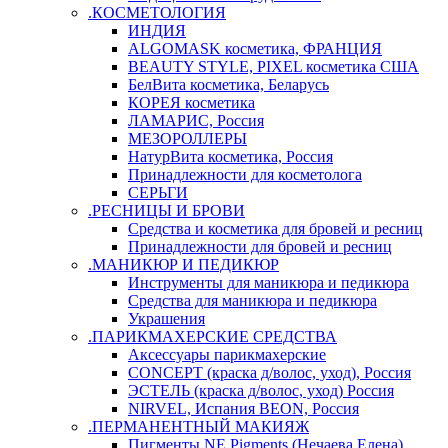
.КОСМЕТОЛОГИЯ
ИНДИЯ
ALGOMASK косметика, ФРАНЦИЯ
BEAUTY STYLE, PIXEL косметика США
БелВита косметика, Беларусь
КОРЕЯ косметика
ЛАМАРИС, Россия
МЕЗОРОЛЛЕРЫ
НатурВита косметика, Россия
Принадлежности для косметолога
СЕРЬГИ
.РЕСНИЦЫ И БРОВИ
Средства и косметика для бровей и ресниц
Принадлежности для бровей и ресниц
.МАНИКЮР И ПЕДИКЮР
Инструменты для маникюра и педикюра
Средства для маникюра и педикюра
Украшения
.ПАРИКМАХЕРСКИЕ СРЕДСТВА
Аксессуары парикмахерские
CONCEPT (краска д/волос, уход), Россия
ЭСТЕЛЬ (краска д/волос, уход) Россия
NIRVEL, Испания BEON, Россия
.ПЕРМАНЕНТНЫЙ МАКИЯЖ
Пигменты NE Pigments (Нечаева Елена)