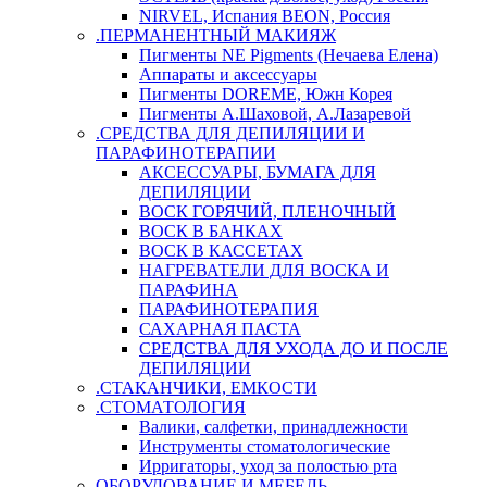
NIRVEL, Испания BEON, Россия
.ПЕРМАНЕНТНЫЙ МАКИЯЖ
Пигменты NE Pigments (Нечаева Елена)
Аппараты и аксессуары
Пигменты DOREME, Южн Корея
Пигменты А.Шаховой, А.Лазаревой
.СРЕДСТВА ДЛЯ ДЕПИЛЯЦИИ И
ПАРАФИНОТЕРАПИИ
АКСЕССУАРЫ, БУМАГА ДЛЯ
ДЕПИЛЯЦИИ
ВОСК ГОРЯЧИЙ, ПЛЕНОЧНЫЙ
ВОСК В БАНКАХ
ВОСК В КАССЕТАХ
НАГРЕВАТЕЛИ ДЛЯ ВОСКА И
ПАРАФИНА
ПАРАФИНОТЕРАПИЯ
САХАРНАЯ ПАСТА
СРЕДСТВА ДЛЯ УХОДА ДО И ПОСЛЕ
ДЕПИЛЯЦИИ
.СТАКАНЧИКИ, ЕМКОСТИ
.СТОМАТОЛОГИЯ
Валики, салфетки, принадлежности
Инструменты стоматологические
Ирригаторы, уход за полостью рта
ОБОРУДОВАНИЕ И МЕБЕЛЬ