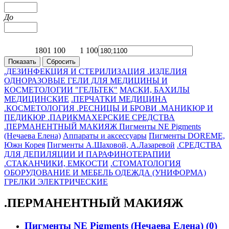
До
180
1 100
1 100
870
640
410
180
.ДЕЗИНФЕКЦИЯ И СТЕРИЛИЗАЦИЯ
.ИЗДЕЛИЯ
ОДНОРАЗОВЫЕ
ГЕЛИ ДЛЯ МЕДИЦИНЫ И
КОСМЕТОЛОГИИ "ГЕЛЬТЕК"
МАСКИ, БАХИЛЫ
МЕДИЦИНСКИЕ
.ПЕРЧАТКИ
МЕДИЦИНА
.КОСМЕТОЛОГИЯ
.РЕСНИЦЫ И БРОВИ
.МАНИКЮР И
ПЕДИКЮР
.ПАРИКМАХЕРСКИЕ СРЕДСТВА
.ПЕРМАНЕНТНЫЙ МАКИЯЖ
Пигменты NE Pigments
(Нечаева Елена)
Аппараты и аксессуары
Пигменты DOREME,
Южн Корея
Пигменты А.Шаховой, А.Лазаревой
.СРЕДСТВА
ДЛЯ ДЕПИЛЯЦИИ И ПАРАФИНОТЕРАПИИ
.СТАКАНЧИКИ, ЕМКОСТИ
.СТОМАТОЛОГИЯ
ОБОРУДОВАНИЕ И МЕБЕЛЬ
ОДЕЖДА (УНИФОРМА)
ГРЕЛКИ ЭЛЕКТРИЧЕСКИЕ
.ПЕРМАНЕНТНЫЙ МАКИЯЖ
Пигменты NE Pigments (Нечаева Елена)
(0)